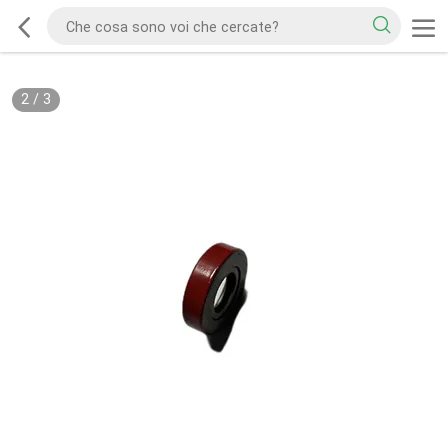
2
/
3