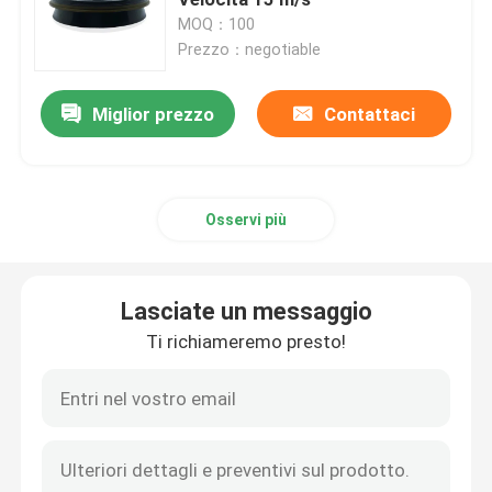
MOQ：100
Prezzo：negotiable
Guarnizione del cambio
Miglior prezzo
Contattaci
Sigillo dell'olio di motore
Anelli O personalizzati
Osservi più
O-ring in gomma
Lasciate un messaggio
corredo della guarnizione della valvola
Ti richiameremo presto!
Sigilli della bombola ad aria
GUARNIZIONE DELLA POMPA IDRAULICA