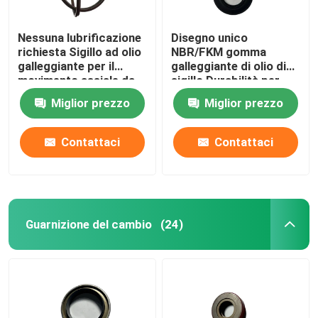
Nessuna lubrificazione
Disegno unico
richiesta Sigillo ad olio
NBR/FKM gomma
galleggiante per il
galleggiante di olio di
movimento assiale da
sigillo Durabilità per
0,2 mm a 0,5 mm
accelerare
Miglior prezzo
Miglior prezzo
Contattaci
Contattaci
Guarnizione del cambio
(24)