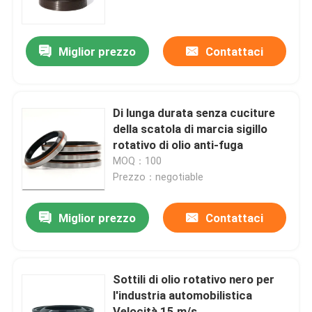
Fatory Tour
Miglior prezzo
Contattaci
Controllo di qualità
Di lunga durata senza cuciture
Contattaci
della scatola di marcia sigillo
rotativo di olio anti-fuga
MOQ：100
Richiedere un preventivo
Prezzo：negotiable
guarnizione di gomma
Miglior prezzo
Contattaci
Guarnizione rotatoria
Sottili di olio rotativo nero per
l'industria automobilistica
Guarnizione di galleggiamento
Velocità 15 m/s