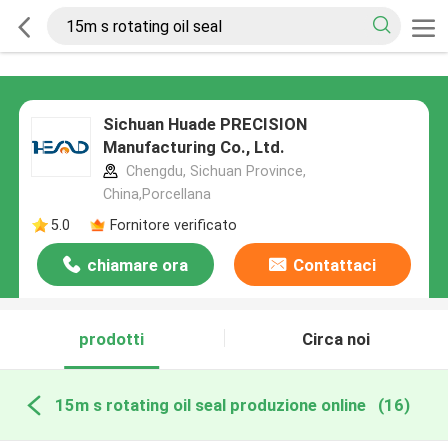
Sichuan Huade PRECISION
Manufacturing Co., Ltd.
Chengdu, Sichuan Province,
China,Porcellana
5.0
Fornitore verificato
chiamare ora
Contattaci
prodotti
Circa noi
15m s rotating oil seal produzione online
(16)