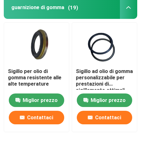
guarnizione di gomma
(19)
guarnizione del cilindro idraulico
parti di plastica su ordinazione
Parti di gomma per autoveicoli
Sigillo per olio di
Sigillo ad olio di gomma
Anello sigillante a forma di
gomma resistente alle
personalizzabile per
alte temperature
prestazioni di
sigillamento ottimali
Prodotti di tenuta in gomma
Miglior prezzo
Miglior prezzo
Guarnizione dell'albero dell'asse motore
Contattaci
Contattaci