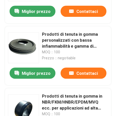
Miglior prezzo
Contattaci
Prodotti di tenuta in gomma
personalizzati con bassa
infiammabilità e gamma di
pressione 0-25MPa
MOQ：100
Prezzo：negotiable
Miglior prezzo
Contattaci
Casa
Prodotti di tenuta in gomma in
Prodotti
NBR/FKM/HNBR/EPDM/MVQ
ecc. per applicazioni ad alta
pressione
Chi siamo
MOQ：100