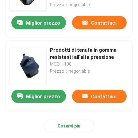
Prezzo：negotiable
Fatory Tour
Miglior prezzo
Contattaci
Controllo di qualità
Prodotti di tenuta in gomma
Contattaci
resistenti all'alta pressione
MOQ：100
Prezzo：negotiable
Richiedere un preventivo
guarnizione di gomma
Miglior prezzo
Contattaci
Guarnizione rotatoria
Osservi più
Guarnizione di galleggiamento