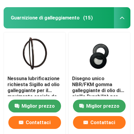
Guarnizione di galleggiamento
(15)
Nessuna lubrificazione
Disegno unico
richiesta Sigillo ad olio
NBR/FKM gomma
galleggiante per il
galleggiante di olio di
movimento assiale da
sigillo Durabilità per
0,2 mm a 0,5 mm
accelerare
Miglior prezzo
Miglior prezzo
Contattaci
Contattaci