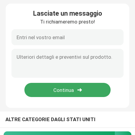
Lasciate un messaggio
Guarnizione del cambio
Ti richiameremo presto!
Sigillo dell'olio di motore
Anelli O personalizzati
O-ring in gomma
corredo della guarnizione della valvola
Sigilli della bombola ad aria
ALTRE CATEGORIE DAGLI STATI UNITI
GUARNIZIONE DELLA POMPA IDRAULICA