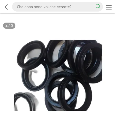
2
/
3