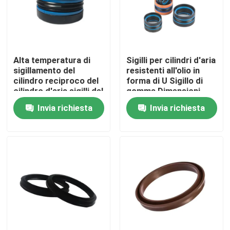
Alta temperatura di
Sigilli per cilindri d'aria
sigillamento del
resistenti all'olio in
cilindro reciproco del
forma di U Sigillo di
cilindro d'aria sigilli del
gomma Dimensioni
cilindro di alta
personalizzate
Invia richiesta
Invia richiesta
flessibilità
Casa
Prodotti
Chi siamo