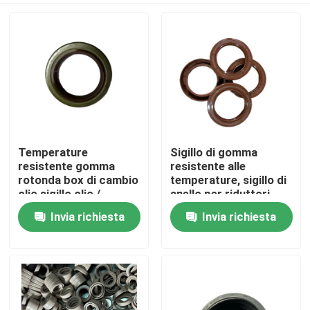
Temperature
Sigillo di gomma
resistente gomma
resistente alle
rotonda box di cambio
temperature, sigillo di
olio sigillo olio /
anello per riduttori,
resistenza all'usura
sigillo resistente
Invia richiesta
Invia richiesta
Casa
pressione 0 ~ 1.0MPa
all'usura
Prodotti
Chi siamo