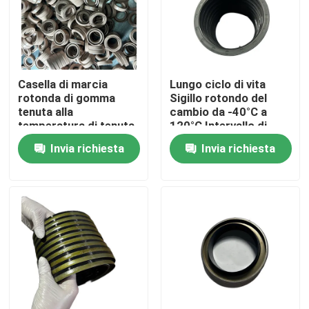
Fatory Tour
Controllo di qualità
Casella di marcia
Lungo ciclo di vita
rotonda di gomma
Sigillo rotondo del
tenuta alla
cambio da -40°C a
temperatura di tenuta
120°C Intervallo di
Contattaci
dell'olio resistente a
temperatura
Invia richiesta
Invia richiesta
-40°C~120°C
0~1.0MPa Resistenza
Pressione 0~1.0MPa
all'usura dell'olio sotto
Richiedere un preventivo
pressione
guarnizione di gomma
Guarnizione rotatoria
Guarnizione di galleggiamento