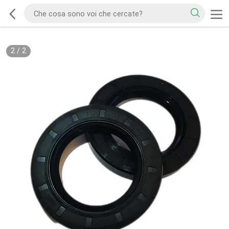
2
/
2