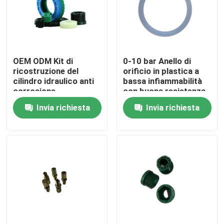
Fatory Tour
Controllo di qualità
OEM ODM Kit di
0-10 bar Anello di
ricostruzione del
orificio in plastica a
cilindro idraulico anti
bassa infiammabilità
corrosione
con buona resistenza
Contattaci
all'abrasione
Invia richiesta
Invia richiesta
Richiedere un preventivo
guarnizione di gomma
Guarnizione rotatoria
Guarnizione di galleggiamento