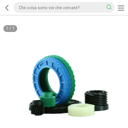
1
/
1