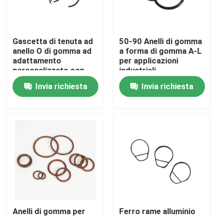
Prodotti
Gascetta di tenuta ad
50-90 Anelli di gomma
anello O di gomma ad
a forma di gomma A-L
guarnizione di gomma
adattamento
per applicazioni
personalizzato con
industriali
allungamento 200-
Invia richiesta
Invia richiesta
Guarnizione rotatoria
400%
Guarnizione di galleggiamento
Guarnizione del cambio
Sigillo dell'olio di motore
Anelli di gomma per
Ferro rame alluminio
Anelli O personalizzati