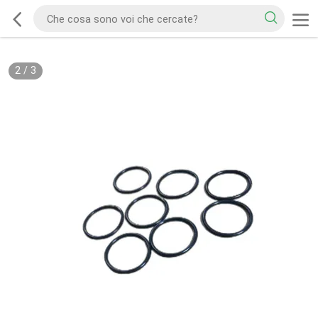
2
/
3