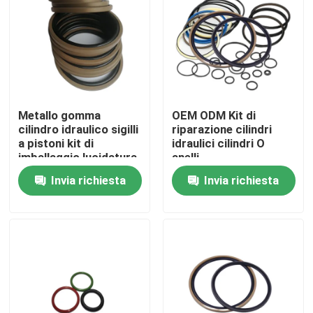
Fatory Tour
Controllo di qualità
Metallo gomma
OEM ODM Kit di
Contattaci
cilindro idraulico sigilli
riparazione cilindri
a pistoni kit di
idraulici cilindri O
imballaggio lucidatura
anelli
rivestimento
Richiedere un preventivo
Invia richiesta
Invia richiesta
guarnizione di gomma
Guarnizione rotatoria
Guarnizione di galleggiamento