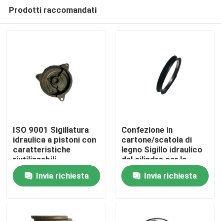
Prodotti raccomandati
ISO 9001 Sigillatura
Confezione in
idraulica a pistoni con
cartone/scatola di
caratteristiche
legno Sigillo idraulico
Casa
riutilizzabili
del cilindro per la
resistenza agli oli
Invia richiesta
Invia richiesta
Prodotti
Chi siamo