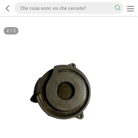
2
/
2