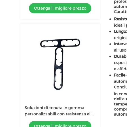
profes
-50°C a 200°C Temperatura
automo
Ottenga il migliore prezzo
Caratt
Resist
ideali 
Lungo
origin
Interv
all'us
Durabi
esposi
e affid
Facile 
automo
Conclu
In con
dell'a
temper
Soluzioni di tenuta in gomma
compon
personalizzabili con resistenza alla
automo
trazione e bassa infiammabilità
Ottenga il migliore prezzo