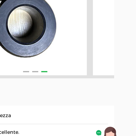
tezza
ellente.