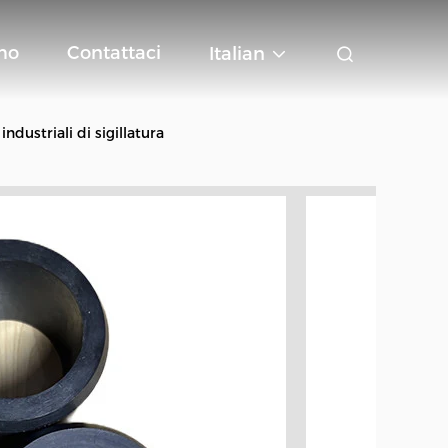
mo
Contattaci
Italian
ndustriali di sigillatura