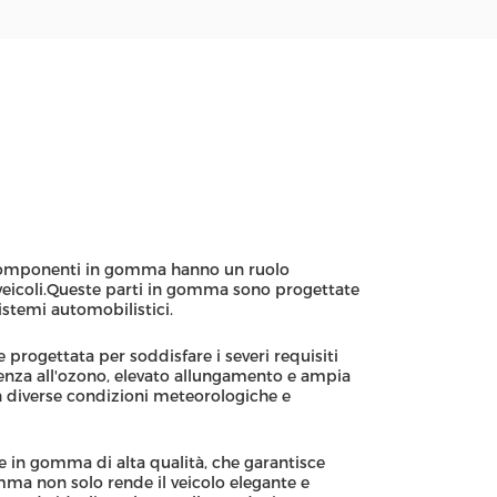
i componenti in gomma hanno un ruolo
i veicoli.Queste parti in gomma sono progettate
sistemi automobilistici.
rogettata per soddisfare i severi requisiti
stenza all'ozono, elevato allungamento e ampia
n diverse condizioni meteorologiche e
 in gomma di alta qualità, che garantisce
gomma non solo rende il veicolo elegante e