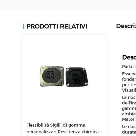
Descri
PRODOTTI RELATIVI
Desc
Parti 
Essend
fondam
per re
Visual
La nos
dell'i
gamma 
ambien
Materi
Flessibilità Sigilli di gomma
Le nos
personalizzati Resistenza chimica
durata