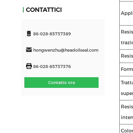
CONTATTICI
Appl
Resis
86-028-85737389
traz
hongwenzhu@headoilseal.com
Resis
86-028-85737376
Form
Contatto ora
Trat
super
Resis
inte
Colo