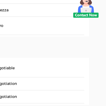
tezza
ro
gotiable
gotiation
gotiation