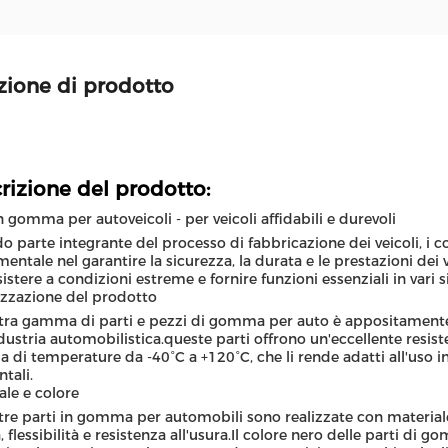
zione di prodotto
rizione del prodotto:
in gomma per autoveicoli - per veicoli affidabili e durevoli
o parte integrante del processo di fabbricazione dei veicoli, 
entale nel garantire la sicurezza, la durata e le prestazioni de
sistere a condizioni estreme e fornire funzioni essenziali in vari 
izzazione del prodotto
tra gamma di parti e pezzi di gomma per auto è appositamente p
ndustria automobilistica.queste parti offrono un'eccellente resi
di temperature da -40°C a +120°C, che li rende adatti all'uso i
tali.
ale e colore
tre parti in gomma per automobili sono realizzate con materiale
, flessibilità e resistenza all'usura.Il colore nero delle parti di 