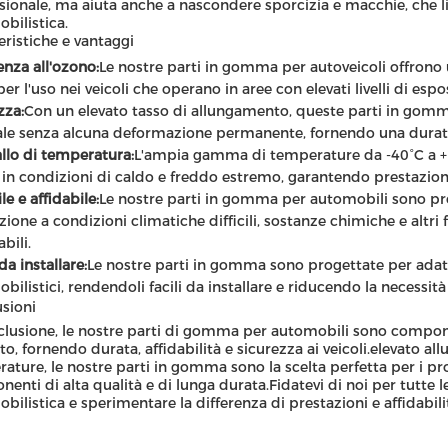
sionale, ma aiuta anche a nascondere sporcizia e macchie, che li
bilistica.
eristiche e vantaggi
enza all'ozono:
Le nostre parti in gomma per autoveicoli offrono 
per l'uso nei veicoli che operano in aree con elevati livelli di espo
zza:
Con un elevato tasso di allungamento, queste parti in gomma
ale senza alcuna deformazione permanente, fornendo una durata 
allo di temperatura:
L'ampia gamma di temperature da -40°C a +
o in condizioni di caldo e freddo estremo, garantendo prestazioni a
le e affidabile:
Le nostre parti in gomma per automobili sono pro
zione a condizioni climatiche difficili, sostanze chimiche e altri 
abili.
da installare:
Le nostre parti in gomma sono progettate per adatt
bilistici, rendendoli facili da installare e riducendo la necessità
sioni
clusione, le nostre parti di gomma per automobili sono compon
uto, fornendo durata, affidabilità e sicurezza ai veicoli.elevato
ature, le nostre parti in gomma sono la scelta perfetta per i p
enti di alta qualità e di lunga durata.Fidatevi di noi per tutte 
bilistica e sperimentare la differenza di prestazioni e affidabili