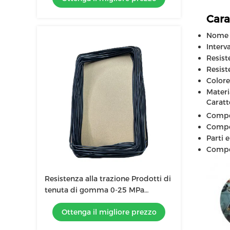
Cara
Nome d
Interv
Resiste
Resist
Colore
Mater
Caratt
Compo
Compo
Parti 
Compon
Resistenza alla trazione Prodotti di
tenuta di gomma 0-25 MPa
Intervallo di pressione Set a bassa
Ottenga il migliore prezzo
compressione