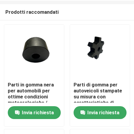
Prodotti raccomandati
Parti in gomma nera
Parti di gomma per
per automobili per
autoveicoli stampate
Casa
ottime condizioni
su misura con
meteorologiche /
caratteristiche di
resistenza all'
allungamento e
Invia richiesta
Invia richiesta
Prodotti
invecchiamento
resistenza superiori
Chi siamo