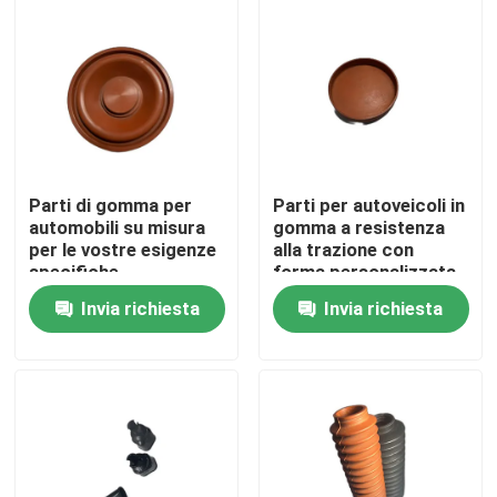
Fatory Tour
Controllo di qualità
Contattaci
Parti di gomma per
Parti per autoveicoli in
automobili su misura
gomma a resistenza
per le vostre esigenze
alla trazione con
specifiche
forma personalizzata
Richiedere un preventivo
Invia richiesta
Invia richiesta
guarnizione di gomma
Guarnizione rotatoria
Guarnizione di galleggiamento