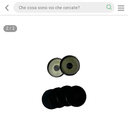
2
/
2