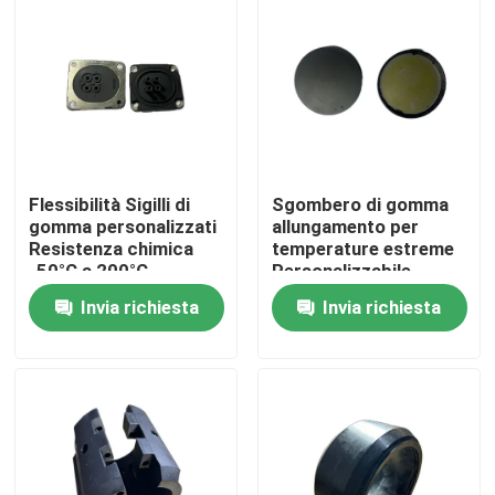
Fatory Tour
Controllo di qualità
Contattaci
Flessibilità Sigilli di
Sgombero di gomma
gomma personalizzati
allungamento per
Resistenza chimica
temperature estreme
-50°C a 200°C
Personalizzabile
Richiedere un preventivo
Temperatura
NBR/FKM/HNBR/EPDM/M
Invia richiesta
Invia richiesta
Flessibilità
guarnizione di gomma
Guarnizione rotatoria
Guarnizione di galleggiamento