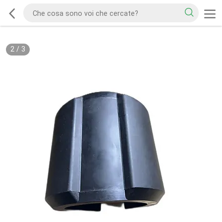
2
/
3