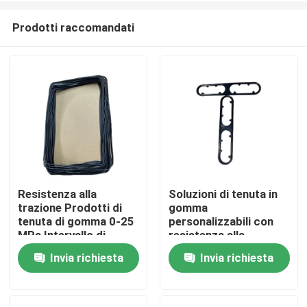
Prodotti raccomandati
Resistenza alla
Soluzioni di tenuta in
trazione Prodotti di
gomma
Casa
tenuta di gomma 0-25
personalizzabili con
MPa Intervallo di
resistenza alla
pressione Set a bassa
trazione e bassa
Invia richiesta
Invia richiesta
Prodotti
compressione
infiammabilità
Chi siamo