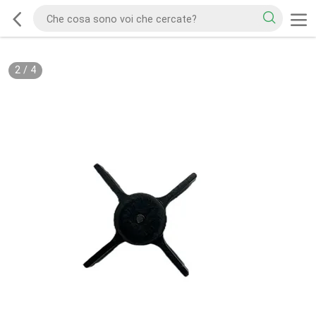
2
/
4