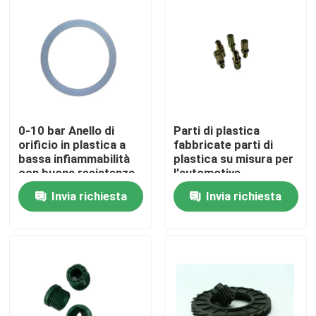
Prodotti
guarnizione di gomma
Guarnizione rotatoria
0-10 bar Anello di
Parti di plastica
orificio in plastica a
fabbricate parti di
bassa infiammabilità
plastica su misura per
con buona resistenza
l'automotive
Guarnizione di galleggiamento
all'abrasione
Invia richiesta
Invia richiesta
Guarnizione del cambio
Sigillo dell'olio di motore
Anelli O personalizzati