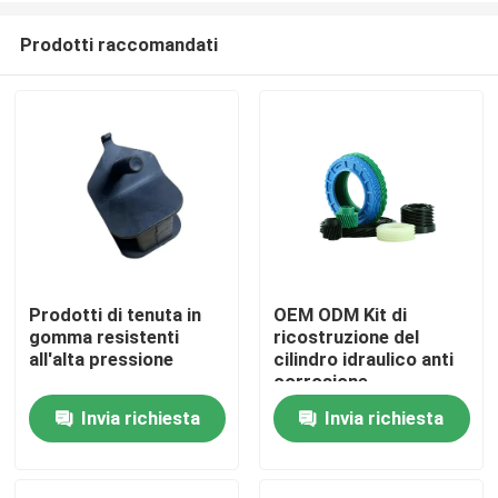
Prodotti raccomandati
Prodotti di tenuta in
OEM ODM Kit di
gomma resistenti
ricostruzione del
Casa
all'alta pressione
cilindro idraulico anti
corrosione
Invia richiesta
Invia richiesta
Chi siamo
Contatti